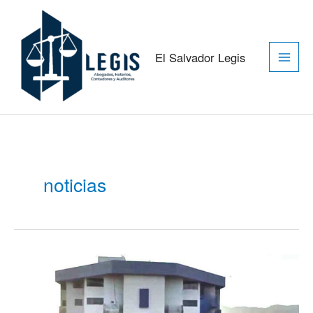
Ir
Main
al
contenido
Men
El Salvador Legis
noticias
ISSS
avala
propuesta
de