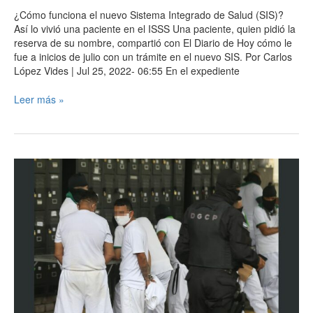
¿Cómo funciona el nuevo Sistema Integrado de Salud (SIS)?
Así lo vivió una paciente en el ISSS Una paciente, quien pidió la
reserva de su nombre, compartió con El Diario de Hoy cómo le
fue a inicios de julio con un trámite en el nuevo SIS. Por Carlos
López Vides | Jul 25, 2022- 06:55 En el expediente
Leer más »
Gobierno
pedirá
hoy
otra
prórroga
al
régimen
de
excepción