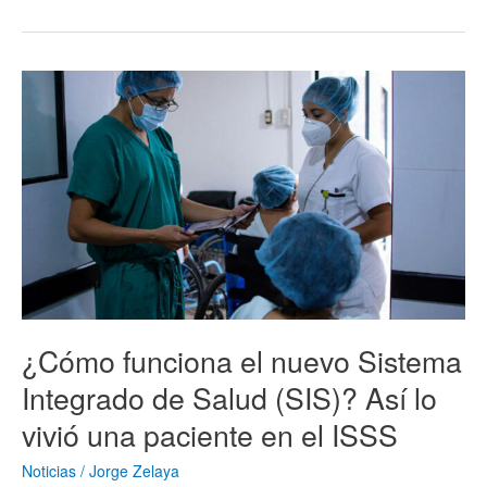
¿Cómo
funciona
el
nuevo
Sistema
Integrado
de
Salud
(SIS)?
Así
lo
vivió
una
¿Cómo funciona el nuevo Sistema
paciente
en
Integrado de Salud (SIS)? Así lo
el
vivió una paciente en el ISSS
ISSS
Noticias
/
Jorge Zelaya