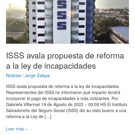
reforma
a
la
ley
de
incapacidades
ISSS avala propuesta de reforma
a la ley de incapacidades
Noticias
/
Jorge Zelaya
ISSS avala propuesta de reforma a la ley de incapacidades
Representantes del ISSS no informaron qué impacto tendrá
incorporar el pago de incapacidades a más cotizantes. Por
Gabriela Villarroel 19 de Agosto de 2022 – 00:00 HS El Instituto
Salvadoreño del Seguro Social (ISSS) dio su visto bueno a una
reforma a la Ley de […]
Leer más »