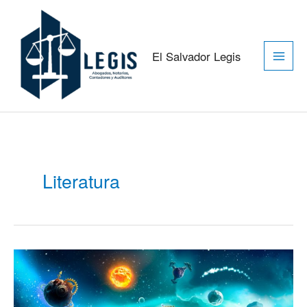
Ir
Main
al
contenido
Men
El Salvador Legis
Literatura
Libro
El
principito