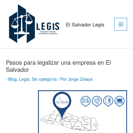
Ir
Main
al
contenido
Men
El Salvador Legis
Navegación
de
Pasos para legalizar una empresa en El
entradas
Salvador
/
Blog
,
Legal
,
Sin categoría
/ Por
Jorge Zelaya