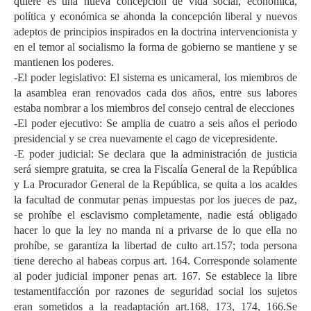
quiere es una nueva concepción de vida social, económica,
política y económica se ahonda la concepción liberal y nuevos
adeptos de principios inspirados en la doctrina intervencionista y
en el temor al socialismo la forma de gobierno se mantiene y se
mantienen los poderes.
-El poder legislativo: El sistema es unicameral, los miembros de
la asamblea eran renovados cada dos años, entre sus labores
estaba nombrar a los miembros del consejo central de elecciones
-El poder ejecutivo: Se amplia de cuatro a seis años el periodo
presidencial y se crea nuevamente el cago de vicepresidente.
-E poder judicial: Se declara que la administración de justicia
será siempre gratuita, se crea la Fiscalía General de la República
y La Procurador General de la República, se quita a los acaldes
la facultad de conmutar penas impuestas por los jueces de paz,
se prohíbe el esclavismo completamente, nadie está obligado
hacer lo que la ley no manda ni a privarse de lo que ella no
prohíbe, se garantiza la libertad de culto art.157; toda persona
tiene derecho al habeas corpus art. 164. Corresponde solamente
al poder judicial imponer penas art. 167. Se establece la libre
testamentifacción por razones de seguridad social los sujetos
eran sometidos a la readaptación art.168, 173, 174, 166.Se