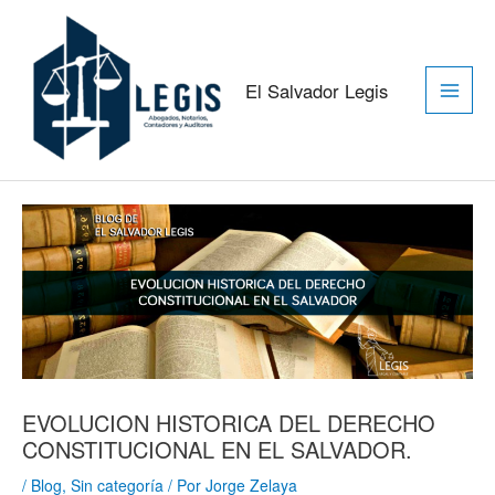
Ir
Main
al
contenido
Men
El Salvador Legis
Navegación
de
entradas
EVOLUCION HISTORICA DEL DERECHO
CONSTITUCIONAL EN EL SALVADOR.
/
Blog
,
Sin categoría
/ Por
Jorge Zelaya