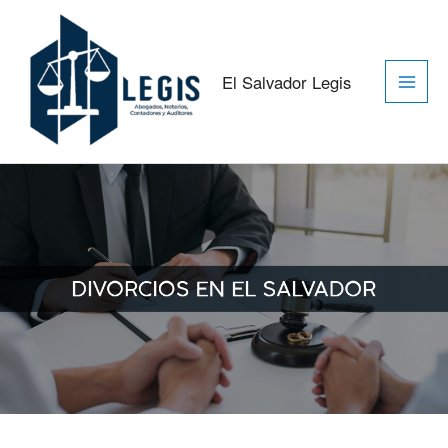
Ir
Main
al
contenido
Men
El Salvador Legis